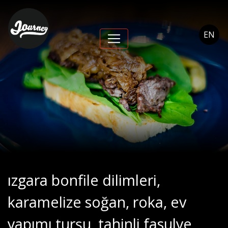
ızgara bonfile dilimleri,
karamelize soğan,
EN
roka, ev yapımı turşu,
tahinli fasulye ezmesi,
ev yapımı tohumlu
tahıl ekmeği - Journey
Cihangir
ızgara bonfile dilimleri,
karamelize soğan, roka, ev
yapımı turşu, tahinli fasulye