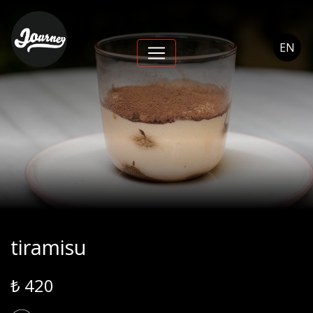
tiramisu - Journey
Cihangir
EN
tiramisu
₺ 420