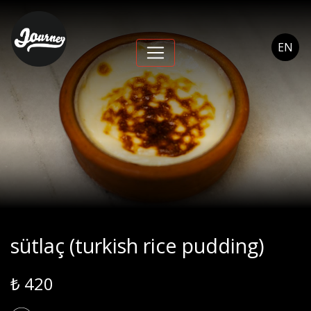
sütlaç (turkish rice
pudding) - Journey
EN
Cihangir
sütlaç (turkish rice pudding)
₺ 420