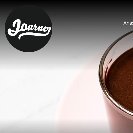
dark chocolate pudding
Ana