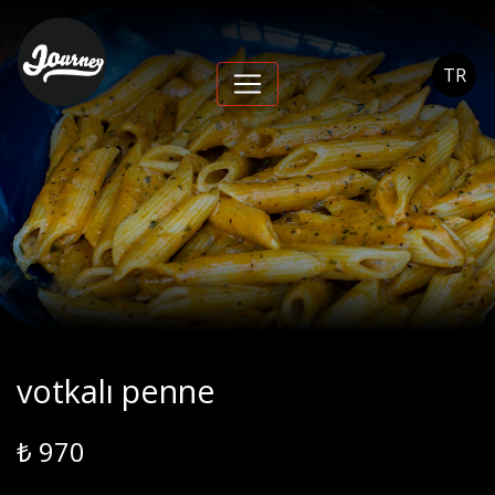
votkalı penne -
Journey Cihangir
TR
votkalı penne
₺ 970