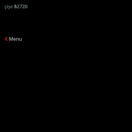
şişe
₺2720
Menu