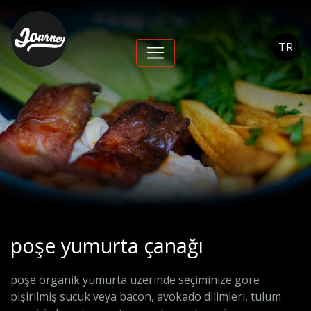
poşe yumurta çanağı -
Journey Cihangir
TR
poşe yumurta çanağı
poşe organik yumurta üzerinde seçiminize göre
pişirilmiş sucuk veya bacon, avokado dilimleri, tulum