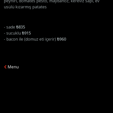
peyniri, domates pesto, maydanoz, kereviz sapı, ev
usülü kızarmış patates
- sade
₺835
- sucuklu
₺915
- bacon ile (domuz eti içerir)
₺960
Menu