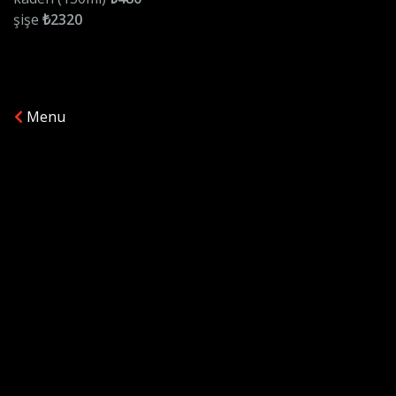
şişe
₺2320
Menu