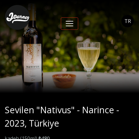
Sevilen "Nativus" -
Narince - 2023,
TR
Türkiye - Journey
Cihangir
Sevilen "Nativus" - Narince -
2023, Türkiye
kadeh (150ml)
₺480