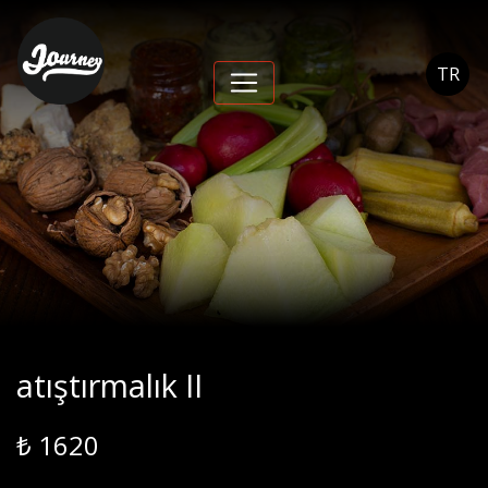
atıştırmalık II - Journey
Cihangir
TR
atıştırmalık II
₺ 1620